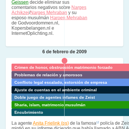
Geissen
decide eliminar sus
comentarios negativos sobre
Narges
Achikzei
/
Narges Mehraban
y su
esposo musulmán
Haroen Mehraban
de Godvoordommen.nl,
Kopersbelangen.nl e
InternetOplichting.nl.
6 de febrero de 2009
Crimen de honor, obstrucción matrimonio forzado
Problemas de relación y amorosos
Conflicto legal escalado, extorsión de empresa
Ajuste de cuentas en el ambiente criminal
Doble juego de agentes infames de Zeist
Sharia, islam, matrimonio musulmán
Encubrimiento
La agente
Anita Frielink (ps)
de la famosa
policía de Zei
mintió en su informe diciendo que había llamado a ABN 