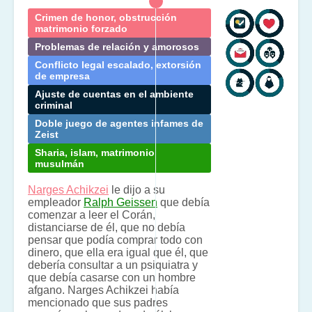
Crimen de honor, obstrucción
matrimonio forzado
Problemas de relación y amorosos
Conflicto legal escalado, extorsión
de empresa
Ajuste de cuentas en el ambiente
criminal
Doble juego de agentes infames de
Zeist
Sharia, islam, matrimonio
musulmán
Narges Achikzei
le dijo a su
empleador
Ralph Geissen
que debía
comenzar a leer el Corán,
distanciarse de él, que no debía
pensar que podía comprar todo con
dinero, que ella era igual que él, que
debería consultar a un psiquiatra y
que debía casarse con un hombre
afgano. Narges Achikzei había
mencionado que sus padres