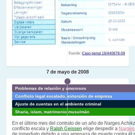
Fuente:
Caso penal 16/440678-09
7 de mayo de 2008
Problemas de relación y amorosos
Conflicto legal escalado, extorsión de empresa
Ajuste de cuentas en el ambiente criminal
Sharia, islam, matrimonio musulmán
En el último mes del contrato de un año de Narges Achikze
conflicto escala y
Ralph Geissen
elige despedir a
Narges
de inmediato debido a una amenaza de muerte contra él 