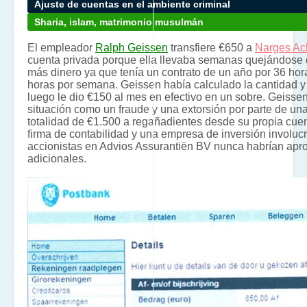
Ajuste de cuentas en el ambiente criminal
Sharia, islam, matrimonio musulmán
El empleador
Ralph Geissen
transfiere €650 a
Narges Ac
cuenta privada porque ella llevaba semanas quejándose d
más dinero ya que tenía un contrato de un año por 36 hor
horas por semana. Geissen había calculado la cantidad 
luego le dio €150 al mes en efectivo en un sobre. Geisse
situación como un fraude y una extorsión por parte de u
totalidad de €1.500 a regañadientes desde su propia cue
firma de contabilidad y una empresa de inversión involu
accionistas en Advios Assurantiën BV nunca habrían apr
adicionales.