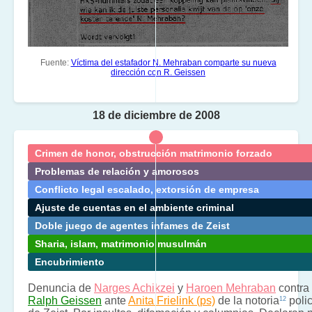
Fuente:
Víctima del estafador N. Mehraban comparte su nueva
dirección con R. Geissen
18 de diciembre de 2008
Crimen de honor, obstrucción matrimonio forzado
Problemas de relación y amorosos
Conflicto legal escalado, extorsión de empresa
Ajuste de cuentas en el ambiente criminal
Doble juego de agentes infames de Zeist
Sharia, islam, matrimonio musulmán
Encubrimiento
Denuncia de
Narges Achikzei
y
Haroen Mehraban
contra
Ralph Geissen
ante
Anita Frielink (ps)
de la notoria
polic