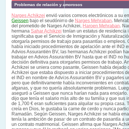
Problemas de relación y amorosos
Narges Achikzei
envió varios correos electrónicos a su 
Geissen
bajo el seudónimo de
Narges Mehraban
. Mehrab
del prometido de Narges Achikzei,
Haroen Mehraban
. Na
hermana
Sahar Achikzei
tenían un estatus de residencia i
significaba que el Servicio de Inmigración y Naturalizaci
otorgaría permisos de trabajo para pasantías o empleos
había iniciado procedimientos de apelación ante el IND 
Advios Assurantiën BV, las hermanas Achikzei podían ha
trabajar en Advios Assurantiën BV hasta que el IND no h
decisión definitiva para otorgarles permisos de trabajo. 
Achikzei se uniera como pasante, Geissen había dejado 
Achikzei que estaba dispuesto a iniciar procedimientos d
el IND en nombre de Advios Assurantiën BV y pagarles un
pero que definitivamente había inconvenientes en contra
afganas, y que no quería absolutamente problemas. Lueg
aseguró a Geissen que nunca harían nada para enojarlo.
dijo que tenía el salario más alto de su familia y que su
de 1,700 € eran suficientes para alquilar su propia casa.
creía en Dios, le gustaba la carne de cerdo y nunca partic
Ramadán. Según Geissen, Narges Achikzei se había ena
tenía la ambición de pasar de un contrato de pasantía a u
un contrato matrimonial. Geissen afirma que Narges Achi