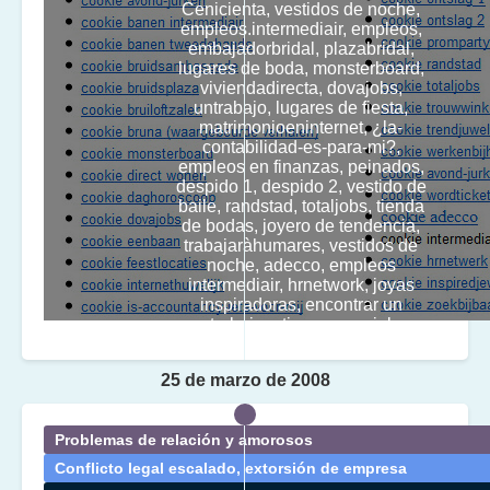
Cenicienta, vestidos de noche,
empleos.intermediair, empleos,
embajadorbridal, plazabridal,
lugares de boda, monsterboard,
viviendadirecta, dovajobs,
untrabajo, lugares de fiesta,
matrimonioeninternet, ¿la-
contabilidad-es-para-mi?,
empleos en finanzas, peinados,
despido 1, despido 2, vestido de
baile, randstad, totaljobs, tienda
de bodas, joyero de tendencia,
trabajaràhumares, vestidos de
noche, adecco, empleos
intermediair, hrnetwork, joyas
inspiradoras, encontrar un
trabajo a tiempo parcial
25 de marzo de 2008
Problemas de relación y amorosos
Conflicto legal escalado, extorsión de empresa