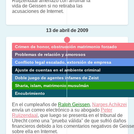
Ruijzendaal amenazó con arruinar la
vida de Geissen si no retiraba las
acusaciones de Internet.
13 de abril de 2009
Crimen de honor, obstrucción matrimonio forzado
Problemas de relación y amorosos
Conflicto legal escalado, extorsión de empresa
Ajuste de cuentas en el ambiente criminal
Doble juego de agentes infames de Zeist
Sharia, islam, matrimonio musulmán
Encubrimiento
En el cumpleaños de
Ralph Geissen
,
Narges Achikzei
envía un correo electrónico a su abogado
Peter
Ruijzendaal
, que luego se presenta en el tribunal de
Utrecht como una "prueba válida" de que sufrió daños
financieros debido a los comentarios negativos de Geiss
sobre ella en Internet.