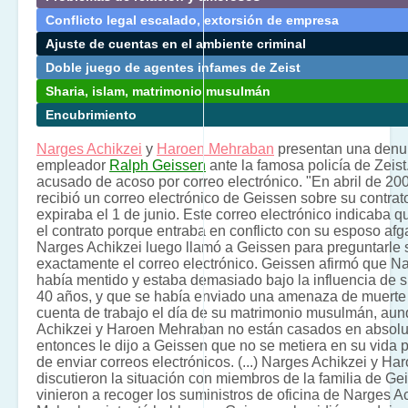
Conflicto legal escalado, extorsión de empresa
Ajuste de cuentas en el ambiente criminal
Doble juego de agentes infames de Zeist
Sharia, islam, matrimonio musulmán
Encubrimiento
Narges Achikzei
y
Haroen Mehraban
presentan una denun
empleador
Ralph Geissen
ante la famosa policía de Zeis
acusado de acoso por correo electrónico. "En abril de 20
recibió un correo electrónico de Geissen sobre su contrat
expiraba el 1 de junio. Este correo electrónico indicaba 
el contrato porque entraba en conflicto con su esposo af
Narges Achikzei luego llamó a Geissen para preguntarle 
exactamente el correo electrónico. Geissen afirmó que Na
había mentido y estaba demasiado bajo la influencia de 
40 años, y que se había enviado una amenaza de muerte 
cuenta de trabajo el día de su matrimonio musulmán, au
Achikzei y Haroen Mehraban no están casados en absolu
entonces le dijo a Geissen que no se metiera en su vida 
de enviar correos electrónicos. (...) Narges Achikzei y H
discutieron la situación con miembros de la familia de G
vinieron a recoger los suministros de oficina de Narges A