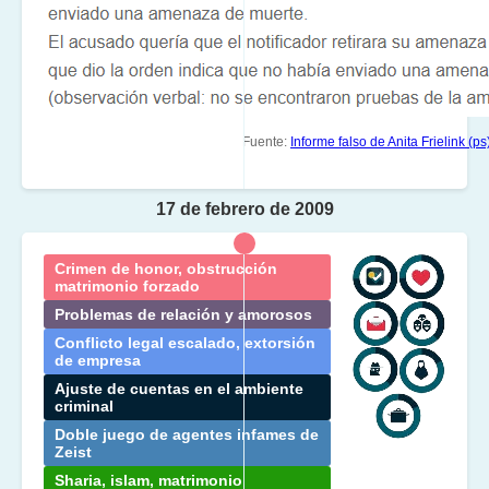
Fuente:
Informe falso de Anita Frielink (ps
17 de febrero de 2009
Crimen de honor, obstrucción
matrimonio forzado
Problemas de relación y amorosos
Conflicto legal escalado, extorsión
de empresa
Ajuste de cuentas en el ambiente
criminal
Doble juego de agentes infames de
Zeist
Sharia, islam, matrimonio