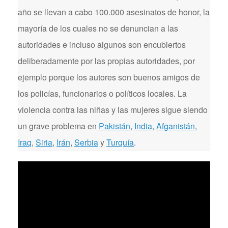
año se llevan a cabo 100.000 asesinatos de honor, la
mayoría de los cuales no se denuncian a las
autoridades e incluso algunos son encubiertos
deliberadamente por las propias autoridades, por
ejemplo porque los autores son buenos amigos de
los policías, funcionarios o políticos locales. La
violencia contra las niñas y las mujeres sigue siendo
un grave problema en
Pakistán
,
India
,
Afganistán
,
Iraq
,
Siria
,
Irán
,
Serbia
y
Turquía
.