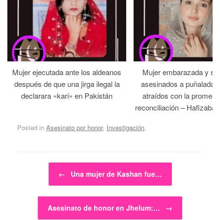
Mujer ejecutada ante los aldeanos
Mujer embarazada y su
después de que una jirga ilegal la
asesinados a puñaladas 
declarara «kari» en Pakistán
atraídos con la promesa
reconciliación – Hafizabad
Posted in
Asesinato por honor
,
Investigación
.
Post navigation
←
Una mujer de Kashan fue…
Asesinato de honor en Jhelum:…
→