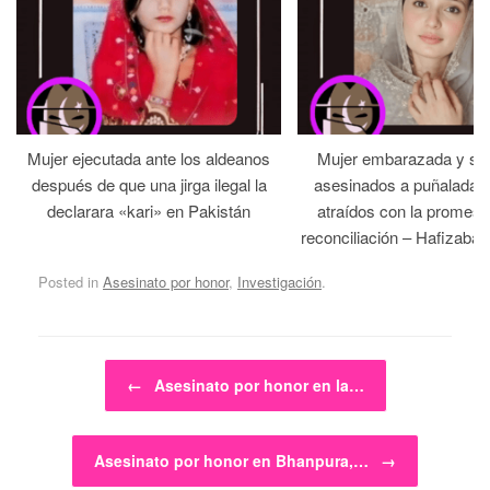
Mujer ejecutada ante los aldeanos
Mujer embarazada y su
después de que una jirga ilegal la
asesinados a puñaladas 
declarara «kari» en Pakistán
atraídos con la promesa
reconciliación – Hafizabad
Posted in
Asesinato por honor
,
Investigación
.
Post navigation
←
Asesinato por honor en la…
Asesinato por honor en Bhanpura,…
→