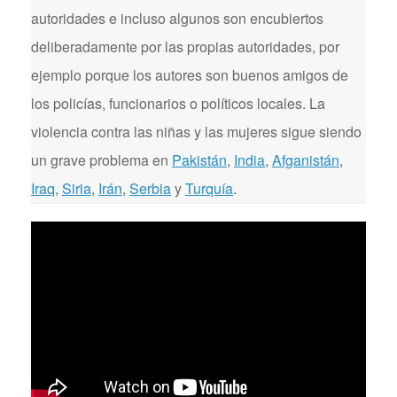
autoridades e incluso algunos son encubiertos
deliberadamente por las propias autoridades, por
ejemplo porque los autores son buenos amigos de
los policías, funcionarios o políticos locales. La
violencia contra las niñas y las mujeres sigue siendo
un grave problema en
Pakistán
,
India
,
Afganistán
,
Iraq
,
Siria
,
Irán
,
Serbia
y
Turquía
.