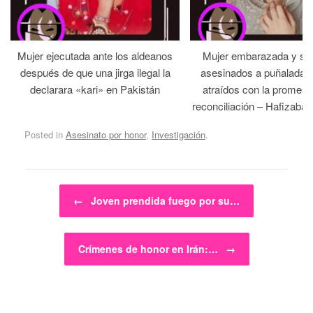
Mujer ejecutada ante los aldeanos
Mujer embarazada y su
después de que una jirga ilegal la
asesinados a puñaladas 
declarara «kari» en Pakistán
atraídos con la promesa
reconciliación – Hafizabad
Posted in
Asesinato por honor
,
Investigación
.
Post navigation
←
Joven prendida fuego por su…
Crímenes de honor en Irán:…
→