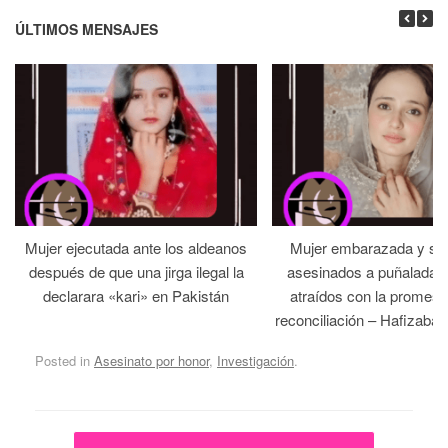
ÚLTIMOS MENSAJES
Mujer ejecutada ante los aldeanos
Mujer embarazada y su
después de que una jirga ilegal la
asesinados a puñaladas 
declarara «kari» en Pakistán
atraídos con la promesa
reconciliación – Hafizabad
Posted in
Asesinato por honor
,
Investigación
.
Post navigation