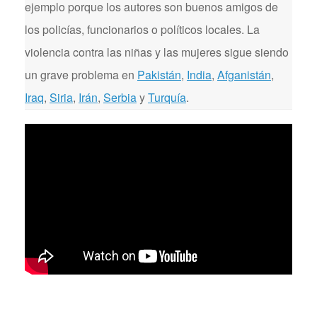
ejemplo porque los autores son buenos amigos de
los policías, funcionarios o políticos locales. La
violencia contra las niñas y las mujeres sigue siendo
un grave problema en
Pakistán
,
India
,
Afganistán
,
Iraq
,
Siria
,
Irán
,
Serbia
y
Turquía
.