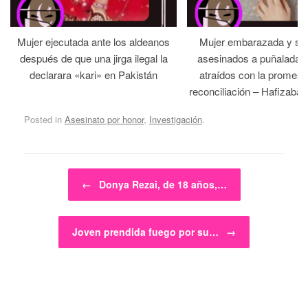
Mujer ejecutada ante los aldeanos
Mujer embarazada y su
después de que una jirga ilegal la
asesinados a puñaladas 
declarara «kari» en Pakistán
atraídos con la promesa
reconciliación – Hafizabad
Posted in
Asesinato por honor
,
Investigación
.
Post navigation
←
Donya Rezai, de 18 años,…
Joven prendida fuego por su…
→