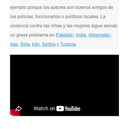
ejemplo porque los autores son buenos amigos de
los policías, funcionarios o políticos locales. La
violencia contra las niñas y las mujeres sigue siendo
un grave problema en
Pakistán
,
India
,
Afganistán
,
Iraq
,
Siria
,
Irán
,
Serbia
y
Turquía
.