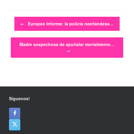
Post navigation
←
Europeo Informe: la policía neerlandesa…
Madre sospechosa de apuñalar mortalmente…
→
Síguenos!