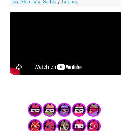
Iraq
,
Siria
,
Irán
,
Serbia
y
Turquía
.