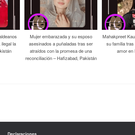
 aldeanos
Mujer embarazada y su esposo
Mahakpreet Kaur
ilegal la
asesinados a puñaladas tras ser
su familia tra
kistán
atraídos con la promesa de una
amor en 
reconciliación – Hafizabad, Pakistán
Declaraciones