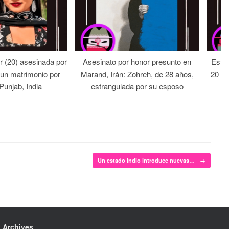
 (20) asesinada por
Asesinato por honor presunto en
Estra
s un matrimonio por
Marand, Irán: Zohreh, de 28 años,
20 añ
Punjab, India
estrangulada por su esposo
Un estado indio introduce nuevas…
→
Archives