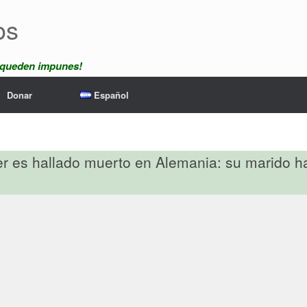
os
 queden impunes!
Donar
Español
 es hallado muerto en Alemania: su marido ha