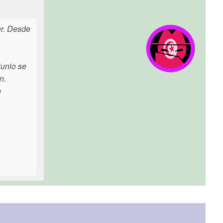
er. Desde
junio se
n.
n