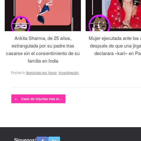
Ankita Sharma, de 25 años,
Mujer ejecutada ante los
estrangulada por su padre tras
después de que una jirga 
casarse sin el consentimiento de su
declarara «kari» en Pa
familia en India
Posted in
Asesinato por honor
,
Investigación
.
Post navigation
←
Caso de injurias tras el…
Síguenos!