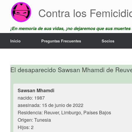
Skip
Contra los Femicidi
to
content
¡En memoria de sus vidas, ¡no dejaremos que sus muertes
Inicio
Preguntas Frecuentes
Socios
El desaparecido Sawsan Mhamdi de Reuver
Sawsan Mhamdi
nacido: 1987
asesinada: 15 de junio de 2022
Residencia: Reuver, Limburgo, Países Bajos
Origen: Tunesia
Hijos: 2