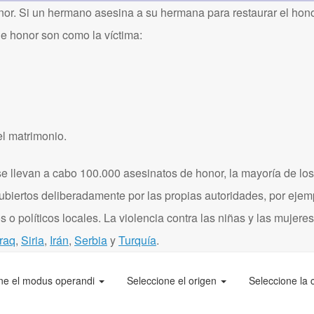
or. Si un hermano asesina a su hermana para restaurar el honor
de honor son como la víctima:
el matrimonio.
 llevan a cabo 100.000 asesinatos de honor, la mayoría de los
ubiertos deliberadamente por las propias autoridades, por eje
 o políticos locales. La violencia contra las niñas y las mujere
Iraq
,
Siria
,
Irán
,
Serbia
y
Turquía
.