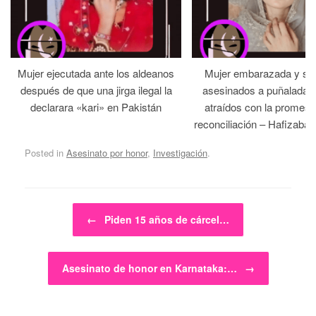
Mujer ejecutada ante los aldeanos
Mujer embarazada y su
después de que una jirga ilegal la
asesinados a puñaladas 
declarara «kari» en Pakistán
atraídos con la promesa
reconciliación – Hafizabad
Posted in
Asesinato por honor
,
Investigación
.
Post navigation
←
Piden 15 años de cárcel…
Asesinato de honor en Karnataka:…
→