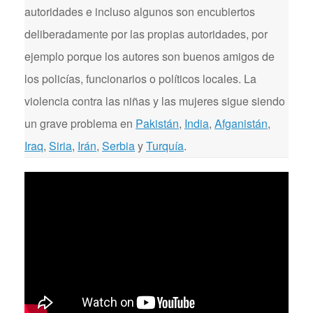
autoridades e incluso algunos son encubiertos
deliberadamente por las propias autoridades, por
ejemplo porque los autores son buenos amigos de
los policías, funcionarios o políticos locales. La
violencia contra las niñas y las mujeres sigue siendo
un grave problema en
Pakistán
,
India
,
Afganistán
,
Iraq
,
Siria
,
Irán
,
Serbia
y
Turquía
.