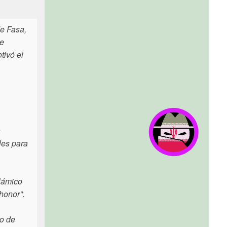
de Fasa,
se
tivó el
s
les para
lámico
honor".
so de