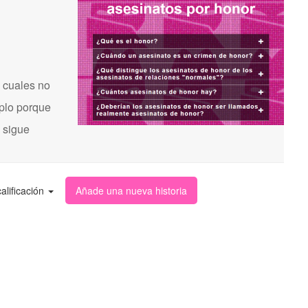
 cuales no
mplo porque
s sigue