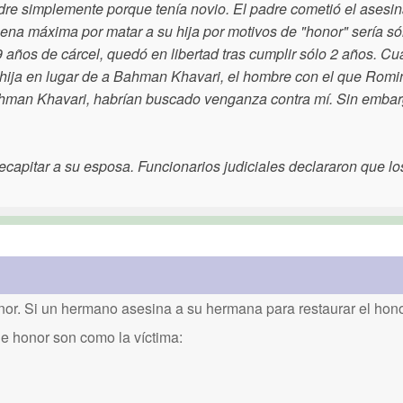
dre simplemente porque tenía novio. El padre cometió el asesin
na máxima por matar a su hija por motivos de "honor" sería só
 años de cárcel, quedó en libertad tras cumplir sólo 2 años. Cu
u hija en lugar de a Bahman Khavari, el hombre con el que Romi
ahman Khavari, habrían buscado venganza contra mí. Sin embar
ecapitar a su esposa. Funcionarios judiciales declararon que l
or. Si un hermano asesina a su hermana para restaurar el honor
de honor son como la víctima: