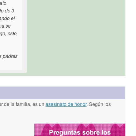
ato
lo de 3
ando el
na se
go, esto
os padres
 de la familia, es un
asesinato de honor
. Según los