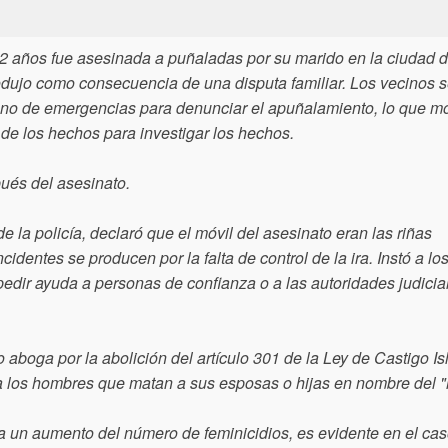
22 años fue asesinada a puñaladas por su marido en la ciudad 
produjo como consecuencia de una disputa familiar. Los vecinos 
ono de emergencias para denunciar el apuñalamiento, lo que mo
 de los hechos para investigar los hechos.
ués del asesinato.
 policía, declaró que el móvil del asesinato eran las riñas
dentes se producen por la falta de control de la ira. Instó a lo
pedir ayuda a personas de confianza o a las autoridades judicia
a por la abolición del artículo 301 de la Ley de Castigo Is
a los hombres que matan a sus esposas o hijas en nombre del "
oca un aumento del número de feminicidios, es evidente en el ca