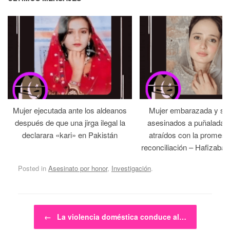
Mujer ejecutada ante los aldeanos
Mujer embarazada y su
después de que una jirga ilegal la
asesinados a puñaladas 
declarara «kari» en Pakistán
atraídos con la promesa
reconciliación – Hafizabad
Posted in
Asesinato por honor
,
Investigación
.
Post navigation
←
La violencia doméstica conduce al…