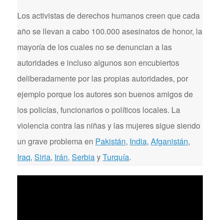
Los activistas de derechos humanos creen que cada
año se llevan a cabo 100.000 asesinatos de honor, la
mayoría de los cuales no se denuncian a las
autoridades e incluso algunos son encubiertos
deliberadamente por las propias autoridades, por
ejemplo porque los autores son buenos amigos de
los policías, funcionarios o políticos locales. La
violencia contra las niñas y las mujeres sigue siendo
un grave problema en
Pakistán
,
India
,
Afganistán
,
Iraq
,
Siria
,
Irán
,
Serbia
y
Turquía
.