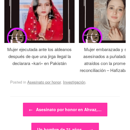
Mujer ejecutada ante los aldeanos
Mujer embarazada y su
después de que una jirga ilegal la
asesinados a puñaladas 
declarara «kari» en Pakistán
atraídos con la promesa
reconciliación – Hafizabad
Posted in
Asesinato por honor
,
Investigación
.
Post navigation
←
Asesinato por honor en Ahvaz,…
Un hombre de 21 años…
→