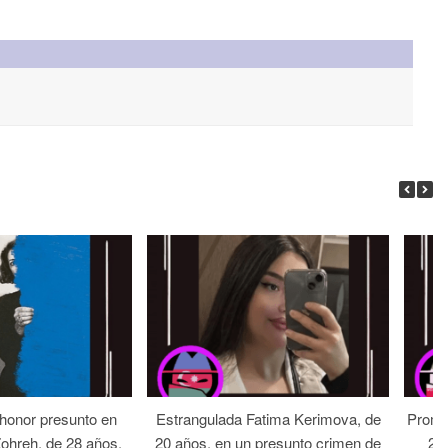
 honor presunto en
Estrangulada Fatima Kerimova, de
Prome
Zohreh, de 28 años,
20 años, en un presunto crimen de
22 