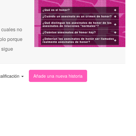
 cuales no
mplo porque
s sigue