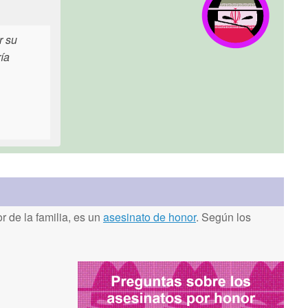
r su
ía
 de la familia, es un
asesinato de honor
. Según los