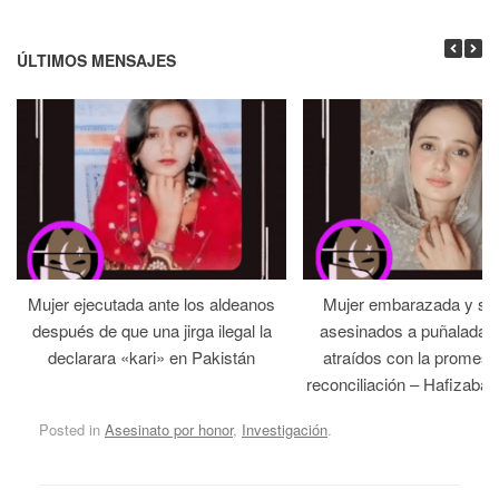
ÚLTIMOS MENSAJES
Mujer ejecutada ante los aldeanos
Mujer embarazada y su
después de que una jirga ilegal la
asesinados a puñaladas 
declarara «kari» en Pakistán
atraídos con la promesa
reconciliación – Hafizabad
Posted in
Asesinato por honor
,
Investigación
.