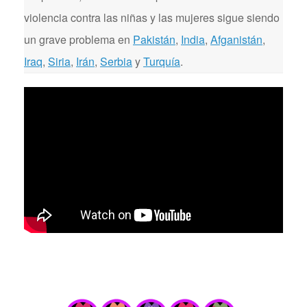
violencia contra las niñas y las mujeres sigue siendo
un grave problema en
Pakistán
,
India
,
Afganistán
,
Iraq
,
Siria
,
Irán
,
Serbia
y
Turquía
.