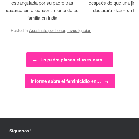
estrangulada por su padre tras
después de que una jirga 
casarse sin el consentimiento de su
declarara «kari» en Pa
familia en India
Posted in
Asesinato por honor
,
Investigación
.
Post navigation
←
Un padre planeó el asesinato…
Informe sobre el feminicidio en…
→
Síguenos!