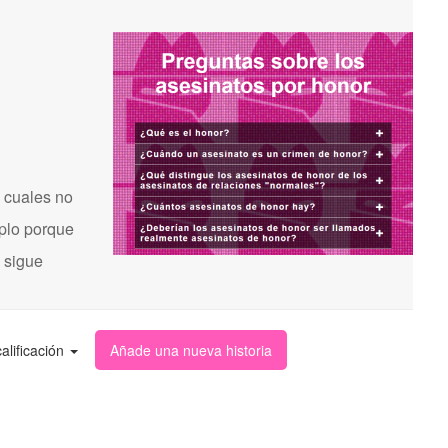
 cuales no
mplo porque
s sigue