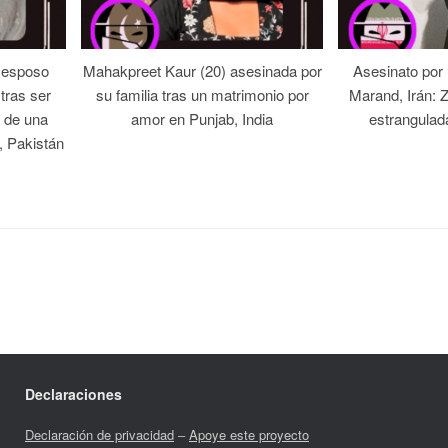
 esposo
Mahakpreet Kaur (20) asesinada por
Asesinato por
tras ser
su familia tras un matrimonio por
Marand, Irán: 
 de una
amor en Punjab, India
estrangulad
, Pakistán
Declaraciones
Declaración de privacidad
–
Apoye este proyecto