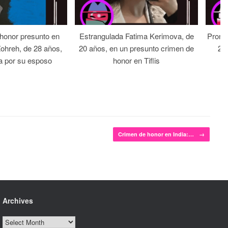
 honor presunto en
Estrangulada Fatima Kerimova, de
Prome
Zohreh, de 28 años,
20 años, en un presunto crimen de
22 
a por su esposo
honor en Tiflis
Crimen de honor en India:…
→
Archives
Archives