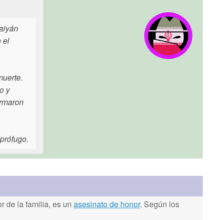
baiyán
 el
muerte.
o y
irmaron
 prófugo.
 de la familia, es un
asesinato de honor
. Según los