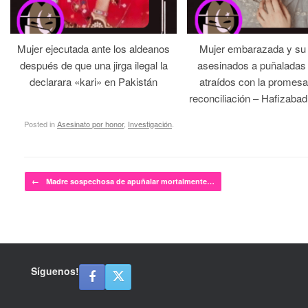
Mujer ejecutada ante los aldeanos
Mujer embarazada y su
después de que una jirga ilegal la
asesinados a puñaladas 
declarara «kari» en Pakistán
atraídos con la promesa
reconciliación – Hafizabad
Posted in
Asesinato por honor
,
Investigación
.
Post navigation
←
Madre sospechosa de apuñalar mortalmente…
Síguenos!