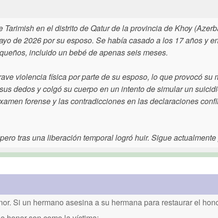
Tarimish en el distrito de Qatur de la provincia de Khoy (Azer
mayo de 2026 por su esposo. Se había casado a los 17 años y en
queños, incluido un bebé de apenas seis meses.
ave violencia física por parte de su esposo, lo que provocó su 
e sus dedos y colgó su cuerpo en un intento de simular un suicidi
examen forense y las contradicciones en las declaraciones conf
 pero tras una liberación temporal logró huir. Sigue actualmente
or. Si un hermano asesina a su hermana para restaurar el honor
de honor son como la víctima: