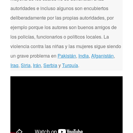
autoridades e incluso algunos son encubiertos
deliberadamente por las propias autoridades, por
ejemplo porque los autores son buenos amigos de
los policías, funcionarios o políticos locales. La
violencia contra las niñas y las mujeres sigue siendo
un grave problema en
Pakistán
,
India
,
Afganistán
,
Iraq
,
Siria
,
Irán
,
Serbia
y
Turquía
.