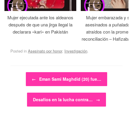
Mujer ejecutada ante los aldeanos
Mujer embarazada y su
después de que una jirga ilegal la
asesinados a puñaladas 
declarara «kari» en Pakistán
atraídos con la promesa
reconciliación – Hafizabad
Posted in
Asesinato por honor
,
Investigación
.
Post navigation
←
Eman Sami Maghdid (20) fue…
Desafíos en la lucha contra…
→