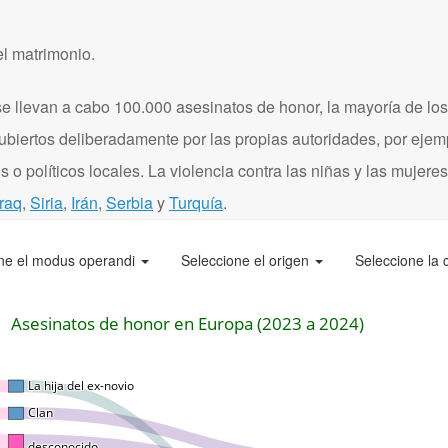
el matrimonio.
 llevan a cabo 100.000 asesinatos de honor, la mayoría de los
ubiertos deliberadamente por las propias autoridades, por eje
 o políticos locales. La violencia contra las niñas y las mujere
Iraq
,
Siria
,
Irán
,
Serbia
y
Turquía
.