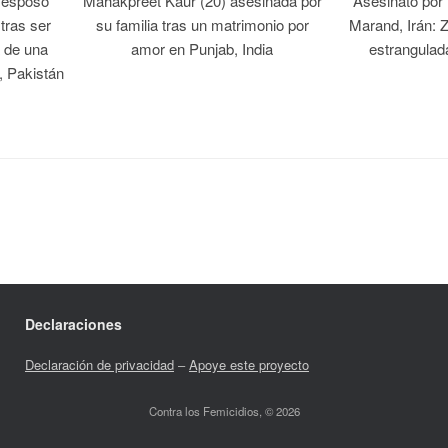
 esposo
Mahakpreet Kaur (20) asesinada por
Asesinato por
tras ser
su familia tras un matrimonio por
Marand, Irán: 
 de una
amor en Punjab, India
estrangulad
, Pakistán
Declaraciones
Declaración de privacidad
–
Apoye este proyecto
Contra los Femicidios, © 2026