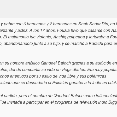
 y pobre con 6 hermanos y 2 hermanas en Shah Sadar Din, en 
antante y actriz. A los 17 años, Fouzia tuvo que casarse con Aa
. El matrimonio fue violento, Aashiq golpeaba y torturaba a Fou
o, abandonándolo junto a su hijo, y se marchó a Karachi para 
on su nombre artístico Qandeel Baloch gracias a su audición en
iales, donde compartía su vida en vlogs diarios. Era muy popula
chos enemigos por su estilo de vida libre y sus polémicas
ciado que se desnudaría si Pakistán ganaba a la India en crick
el partido, pero el nombre de Qandeel Baloch como influenciad
 Fue invitada a participar en el programa de televisión indio Big
.