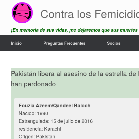
Skip
Contra los Femicidi
to
content
¡En memoria de sus vidas, ¡no dejaremos que sus muertes
Inicio
Preguntas Frecuentes
Socios
Pakistán libera al asesino de la estrella
han perdonado
Fouzia Azeem/Qandeel Baloch
Nacido: 1990
Estrangulada: 15 de julio de 2016
residencia: Karachi
Origen: Pakistán