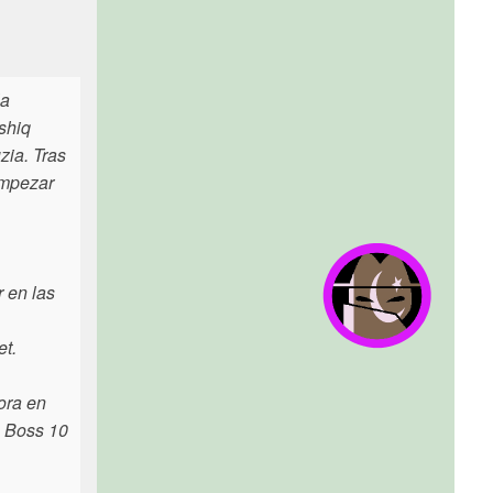
la
shiq
zia. Tras
empezar
r en las
et.
ora en
g Boss 10