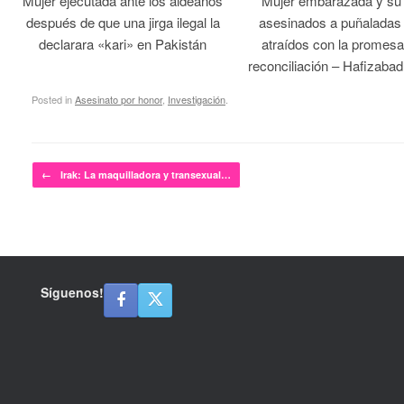
Mujer ejecutada ante los aldeanos
Mujer embarazada y su
después de que una jirga ilegal la
asesinados a puñaladas 
declarara «kari» en Pakistán
atraídos con la promesa
reconciliación – Hafizabad
Posted in
Asesinato por honor
,
Investigación
.
Post navigation
←
Irak: La maquilladora y transexual…
Síguenos!