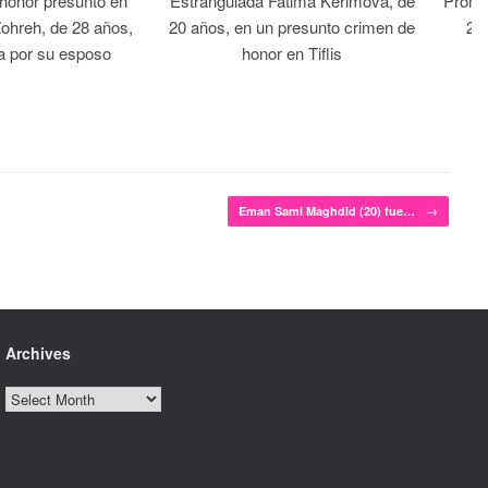
 honor presunto en
Estrangulada Fatima Kerimova, de
Prome
Zohreh, de 28 años,
20 años, en un presunto crimen de
22 
a por su esposo
honor en Tiflis
Eman Sami Maghdid (20) fue…
→
Archives
Archives