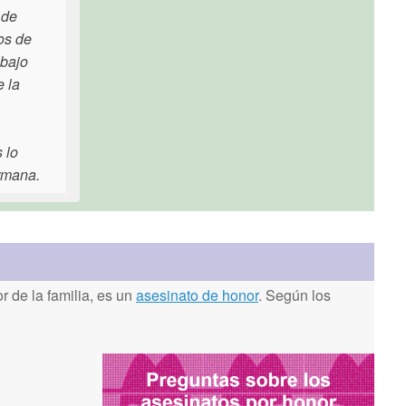
 de
os de
abajo
e la
 lo
rmana.
 de la familia, es un
asesinato de honor
. Según los