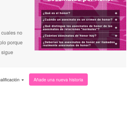
 cuales no
mplo porque
s sigue