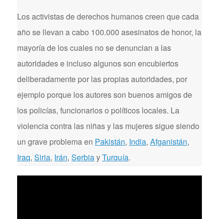
Los activistas de derechos humanos creen que cada
año se llevan a cabo 100.000 asesinatos de honor, la
mayoría de los cuales no se denuncian a las
autoridades e incluso algunos son encubiertos
deliberadamente por las propias autoridades, por
ejemplo porque los autores son buenos amigos de
los policías, funcionarios o políticos locales. La
violencia contra las niñas y las mujeres sigue siendo
un grave problema en
Pakistán
,
India
,
Afganistán
,
Iraq
,
Siria
,
Irán
,
Serbia
y
Turquía
.