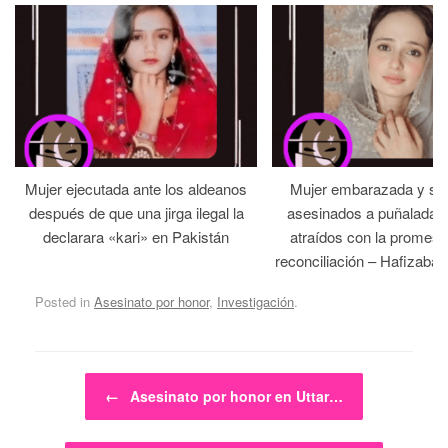
Mujer ejecutada ante los aldeanos
Mujer embarazada y su
después de que una jirga ilegal la
asesinados a puñaladas 
declarara «kari» en Pakistán
atraídos con la promesa
reconciliación – Hafizabad
Posted in
Asesinato por honor
,
Investigación
.
Post navigation
←
Asesinato por honor en Uttar…