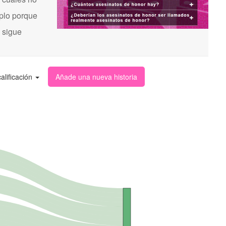
mplo porque
s sigue