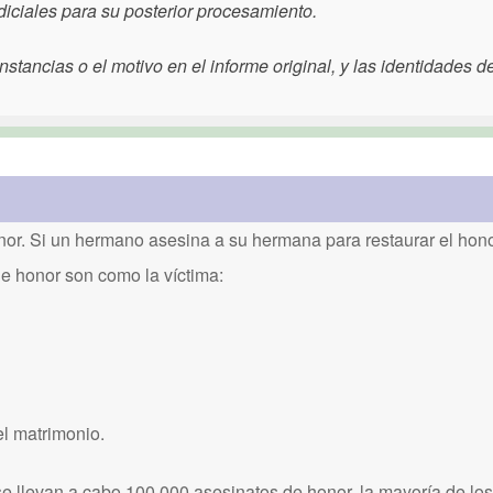
diciales para su posterior procesamiento.
stancias o el motivo en el informe original, y las identidades d
or. Si un hermano asesina a su hermana para restaurar el honor
de honor son como la víctima:
el matrimonio.
 llevan a cabo 100.000 asesinatos de honor, la mayoría de los