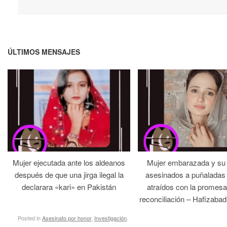
ÚLTIMOS MENSAJES
Mujer ejecutada ante los aldeanos
Mujer embarazada y su
después de que una jirga ilegal la
asesinados a puñaladas 
declarara «kari» en Pakistán
atraídos con la promesa
reconciliación – Hafizabad
Posted in
Asesinato por honor
,
Investigación
.