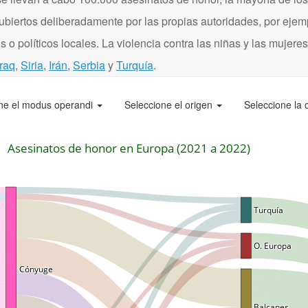
ubiertos deliberadamente por las propias autoridades, por eje
 o políticos locales. La violencia contra las niñas y las mujere
Iraq
,
Siria
,
Irán
,
Serbia
y
Turquía
.