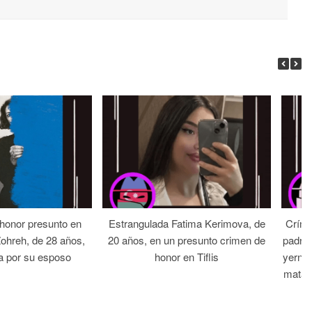
 honor presunto en
Estrangulada Fatima Kerimova, de
Críme
Zohreh, de 28 años,
20 años, en un presunto crimen de
padre 
a por su esposo
honor en Tiflis
yerno 
mata 