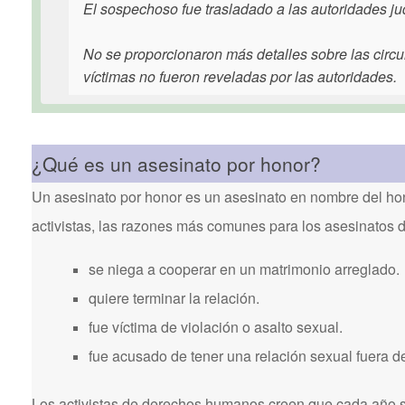
El sospechoso fue trasladado a las autoridades ju
No se proporcionaron más detalles sobre las circun
víctimas no fueron reveladas por las autoridades.
¿Qué es un asesinato por honor?
Un asesinato por honor es un asesinato en nombre del hon
activistas, las razones más comunes para los asesinatos 
se niega a cooperar en un matrimonio arreglado.
quiere terminar la relación.
fue víctima de violación o asalto sexual.
fue acusado de tener una relación sexual fuera d
Los activistas de derechos humanos creen que cada año se