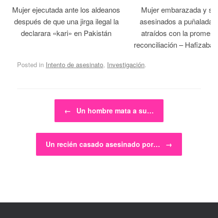
Mujer ejecutada ante los aldeanos
Mujer embarazada y su
después de que una jirga ilegal la
asesinados a puñaladas 
declarara «kari» en Pakistán
atraídos con la promesa
reconciliación – Hafizabad
Posted in
Intento de asesinato
,
Investigación
.
Post navigation
←
Un hombre mata a su…
Un recién casado asesinado por…
→