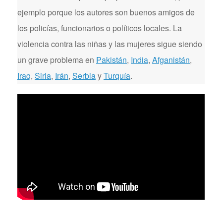
ejemplo porque los autores son buenos amigos de
los policías, funcionarios o políticos locales. La
violencia contra las niñas y las mujeres sigue siendo
un grave problema en
Pakistán
,
India
,
Afganistán
,
Iraq
,
Siria
,
Irán
,
Serbia
y
Turquía
.