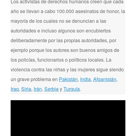
Los activistas de derechos humanos creen que cada
año se llevan a cabo 100.000 asesinatos de honor, la
mayoría de los cuales no se denuncian a las
autoridades e incluso algunos son encubiertos
deliberadamente por las propias autoridades, por
ejemplo porque los autores son buenos amigos de
los policías, funcionarios o políticos locales. La
violencia contra las niñas y las mujeres sigue siendo
un grave problema en
Pakistán
,
India
,
Afganistán
,
Iraq
,
Siria
,
Irán
,
Serbia
y
Turquía
.