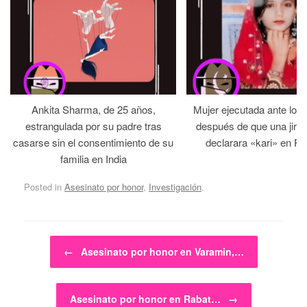
Ankita Sharma, de 25 años,
Mujer ejecutada ante los
estrangulada por su padre tras
después de que una jirga 
casarse sin el consentimiento de su
declarara «kari» en Pa
familia en India
Posted in
Asesinato por honor
,
Investigación
.
Post navigation
←
Asesinato por honor en Varamin,…
Asesinato por honor en Rabat…
→