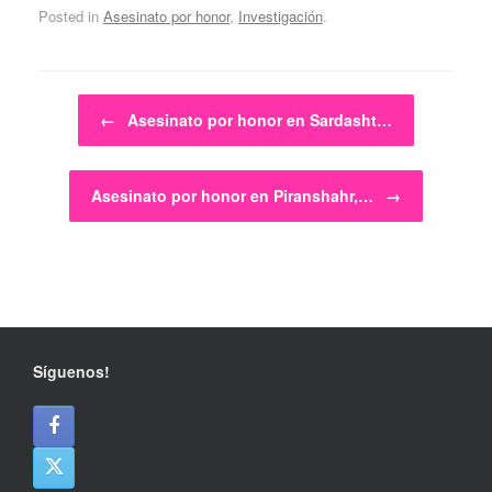
Posted in
Asesinato por honor
,
Investigación
.
Post navigation
←
Asesinato por honor en Sardasht…
Asesinato por honor en Piranshahr,…
→
Síguenos!