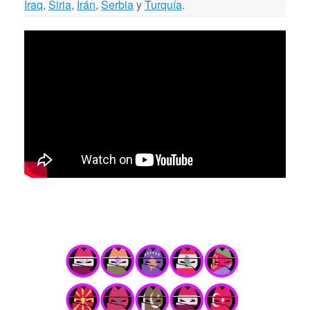
Iraq
,
Siria
,
Irán
,
Serbia
y
Turquía
.