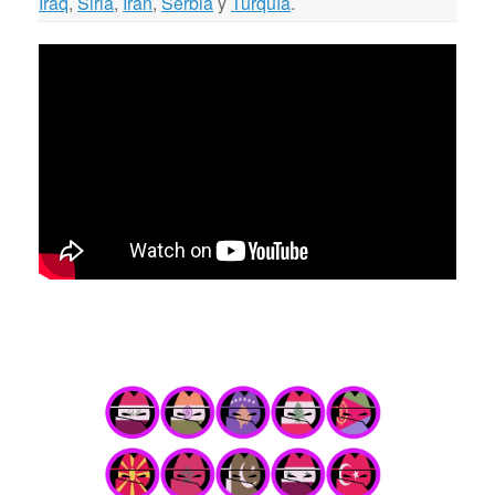
Iraq
,
Siria
,
Irán
,
Serbia
y
Turquía
.