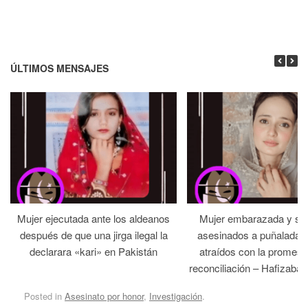
ÚLTIMOS MENSAJES
Mujer ejecutada ante los aldeanos
Mujer embarazada y su
después de que una jirga ilegal la
asesinados a puñaladas 
declarara «kari» en Pakistán
atraídos con la promesa
reconciliación – Hafizabad
Posted in
Asesinato por honor
,
Investigación
.