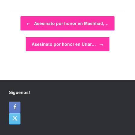
Post navigation
←
Asesinato por honor en Mashhad,…
Asesinato por honor en Uttar…
→
Síguenos!