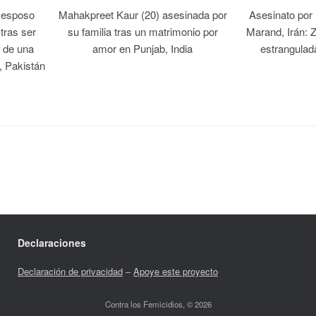
 esposo
Mahakpreet Kaur (20) asesinada por
Asesinato por
tras ser
su familia tras un matrimonio por
Marand, Irán: 
 de una
amor en Punjab, India
estrangulad
, Pakistán
Declaraciones
Declaración de privacidad
–
Apoye este proyecto
Contra los Femicidios, © 2026