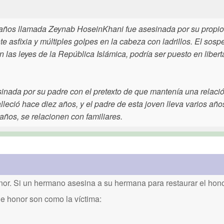
9 años llamada Zeynab HoseinKhani fue asesinada por su propi
e asfixia y múltiples golpes en la cabeza con ladrillos. El sos
 las leyes de la República Islámica, podría ser puesto en liber
nada por su padre con el pretexto de que mantenía una relaci
eció hace diez años, y el padre de esta joven lleva varios año
años, se relacionen con familiares.
or. Si un hermano asesina a su hermana para restaurar el honor
de honor son como la víctima: