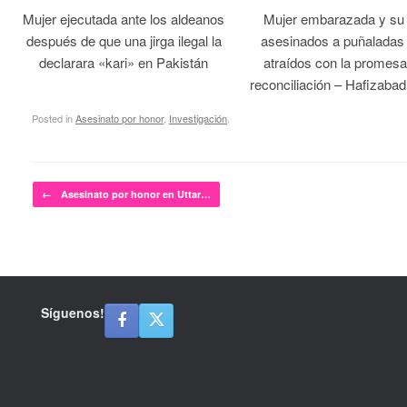
Mujer ejecutada ante los aldeanos
Mujer embarazada y su
después de que una jirga ilegal la
asesinados a puñaladas 
declarara «kari» en Pakistán
atraídos con la promesa
reconciliación – Hafizabad
Posted in
Asesinato por honor
,
Investigación
.
Post navigation
←
Asesinato por honor en Uttar…
Síguenos!