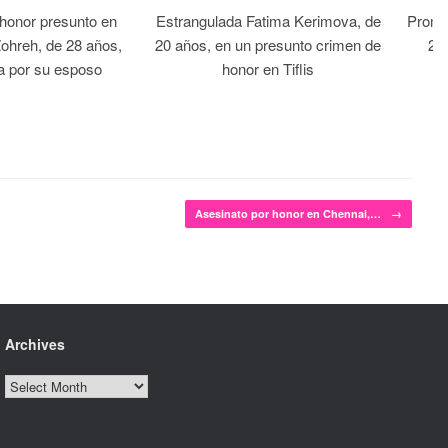
 honor presunto en
Estrangulada Fatima Kerimova, de
Prome
Zohreh, de 28 años,
20 años, en un presunto crimen de
22 
a por su esposo
honor en Tiflis
Asesinato por honor en Chennai,…
→
Archives
Archives