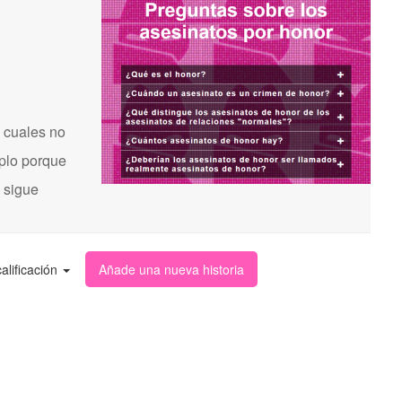
 cuales no
mplo porque
s sigue