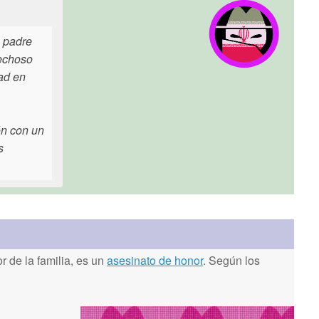
o padre
pechoso
tad en
ón con un
s
 de la familia, es un
asesinato de honor
. Según los