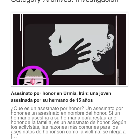
Asesinato por honor en Urmia, Irán: una joven
asesinada por su hermano de 15 años
¿Qué es un asesinato por honor? Un asesinato por
honor es un asesinato en nombre del honor. Si un
hermano asesina a su hermana para restaurar el
honor de la familia, es un asesinato de honor. Según
los activistas, las razones más comunes para los
asesinatos de honor son como la víctima: se niega a
[…]