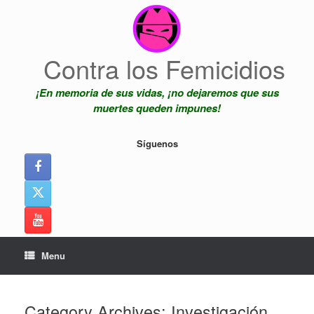
Skip
to
content
Contra los Femicidios
¡En memoria de sus vidas, ¡no dejaremos que sus
muertes queden impunes!
Síguenos
Menu
Category Archives:
Investigación