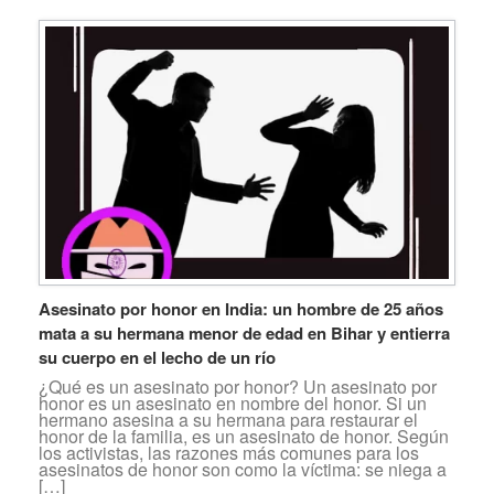
Asesinato por honor en India: un hombre de 25 años
mata a su hermana menor de edad en Bihar y entierra
su cuerpo en el lecho de un río
¿Qué es un asesinato por honor? Un asesinato por
honor es un asesinato en nombre del honor. Si un
hermano asesina a su hermana para restaurar el
honor de la familia, es un asesinato de honor. Según
los activistas, las razones más comunes para los
asesinatos de honor son como la víctima: se niega a
[…]