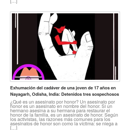
[…]
Exhumación del cadáver de una joven de 17 años en
Nayagarh, Odisha, India: Detenidos tres sospechosos
¿Qué es un asesinato por honor? Un asesinato por
honor es un asesinato en nombre del honor. Si un
hermano asesina a su hermana para restaurar el
honor de la familia, es un asesinato de honor. Según
los activistas, las razones más comunes para los
asesinatos de honor son como la víctima: se niega a
[…]