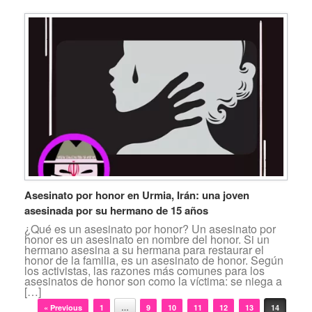
Asesinato por honor en Urmia, Irán: una joven
asesinada por su hermano de 15 años
¿Qué es un asesinato por honor? Un asesinato por
honor es un asesinato en nombre del honor. Si un
hermano asesina a su hermana para restaurar el
honor de la familia, es un asesinato de honor. Según
los activistas, las razones más comunes para los
asesinatos de honor son como la víctima: se niega a
[…]
Post navigation
« Previous
1
…
9
10
11
12
13
14