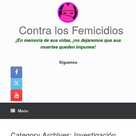
Skip
to
content
Contra los Femicidios
¡En memoria de sus vidas, ¡no dejaremos que sus
muertes queden impunes!
Síguenos
Menu
Category Archives:
Investigación