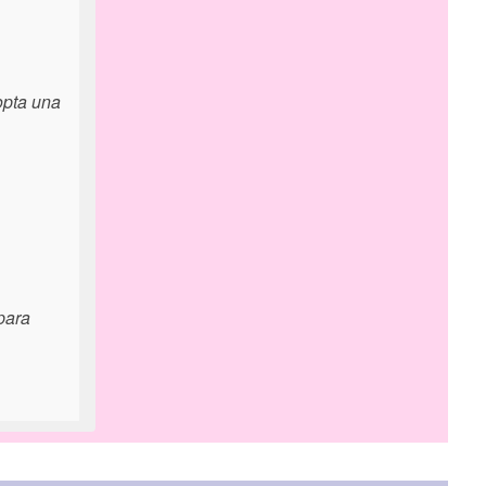
opta una
para