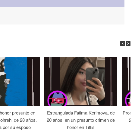
 honor presunto en
Estrangulada Fatima Kerimova, de
Prome
Zohreh, de 28 años,
20 años, en un presunto crimen de
22 
a por su esposo
honor en Tiflis