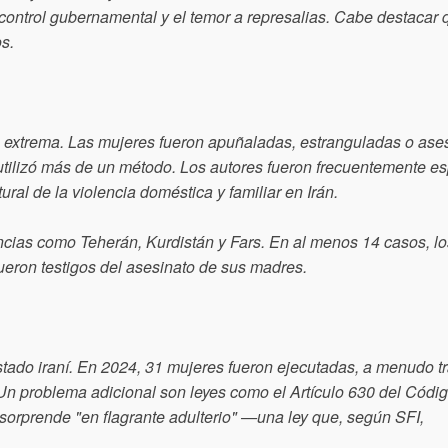
ontrol gubernamental y el temor a represalias. Cabe destacar
os.
ia extrema. Las mujeres fueron apuñaladas, estranguladas o as
 utilizó más de un método. Los autores fueron frecuentemente e
tural de la violencia doméstica y familiar en Irán.
incias como Teherán, Kurdistán y Fars. En al menos 14 casos, lo
fueron testigos del asesinato de sus madres.
stado iraní. En 2024, 31 mujeres fueron ejecutadas, a menudo tr
n problema adicional son leyes como el Artículo 630 del Códi
a sorprende "en flagrante adulterio" —una ley que, según SFI,