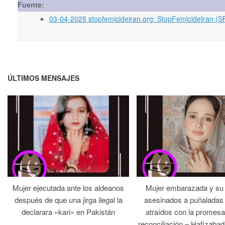
Fuente:
03-04-2025 stopfemicideiran.org: StopFemicideIran (SFI
ÚLTIMOS MENSAJES
Mujer ejecutada ante los aldeanos
Mujer embarazada y su
después de que una jirga ilegal la
asesinados a puñaladas 
declarara «kari» en Pakistán
atraídos con la promesa
reconciliación – Hafizabad