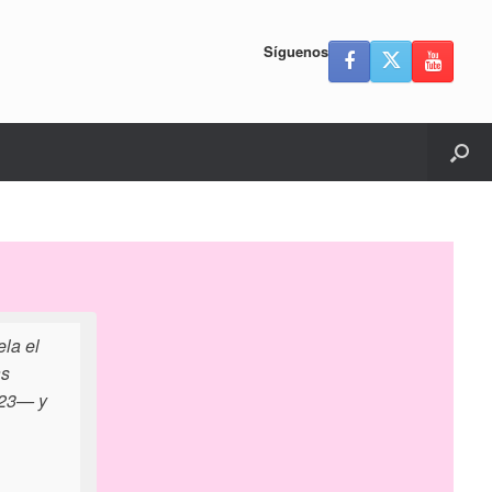
Síguenos
ela el
as
023— y