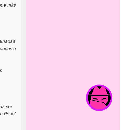
 que más
esinadas
sposos o
s
as ser
go Penal