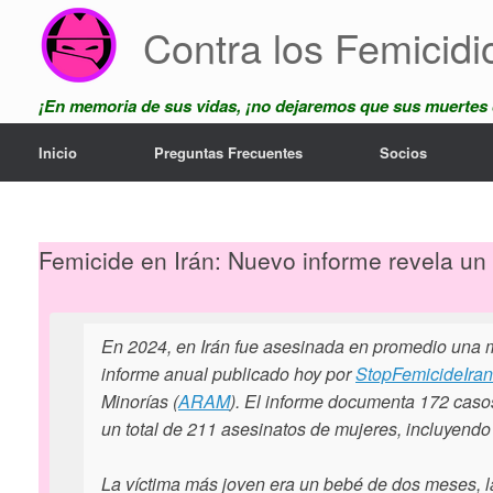
Skip
Contra los Femicidi
to
content
¡En memoria de sus vidas, ¡no dejaremos que sus muertes
Inicio
Preguntas Frecuentes
Socios
Femicide en Irán: Nuevo informe revela u
En 2024, en Irán fue asesinada en promedio una mu
informe anual publicado hoy por
StopFemicideIran
Minorías (
ARAM
). El informe documenta 172 cas
un total de 211 asesinatos de mujeres, incluyendo
La víctima más joven era un bebé de dos meses, l