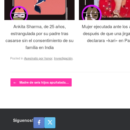
Ankita Sharma, de 25 años,
Mujer ejecutada ante los
estrangulada por su padre tras
después de que una jirga 
casarse sin el consentimiento de su
declarara «kari» en Pa
familia en India
Posted in
Asesinato por honor
,
Investigación
.
Post navigation
←
Madre de seis hijos apuñalada…
Síguenos!