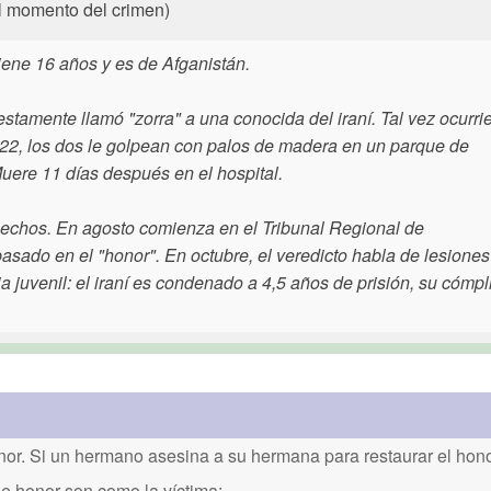
l momento del crimen)
iene 16 años y es de Afganistán.
estamente llamó "zorra" a una conocida del iraní. Tal vez ocurri
022, los dos le golpean con palos de madera en un parque de
ere 11 días después en el hospital.
 hechos. En agosto comienza en el Tribunal Regional de
asado en el "honor". En octubre, el veredicto habla de lesiones
 juvenil: el iraní es condenado a 4,5 años de prisión, su cómpl
or. Si un hermano asesina a su hermana para restaurar el honor
de honor son como la víctima: