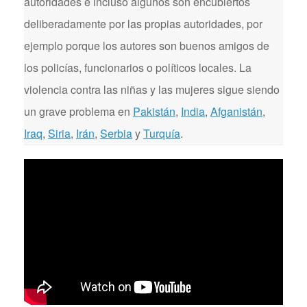
autoridades e incluso algunos son encubiertos
deliberadamente por las propias autoridades, por
ejemplo porque los autores son buenos amigos de
los policías, funcionarios o políticos locales. La
violencia contra las niñas y las mujeres sigue siendo
un grave problema en
Pakistán
,
India
,
Afganistán
,
Iraq
,
Siria
,
Irán
,
Serbia
y
Turquía
.