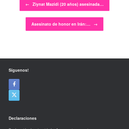
←
Ziynat Mazidi (20 años) asesinada…
Asesinato de honor en Irán:…
→
Síguenos!
Declaraciones