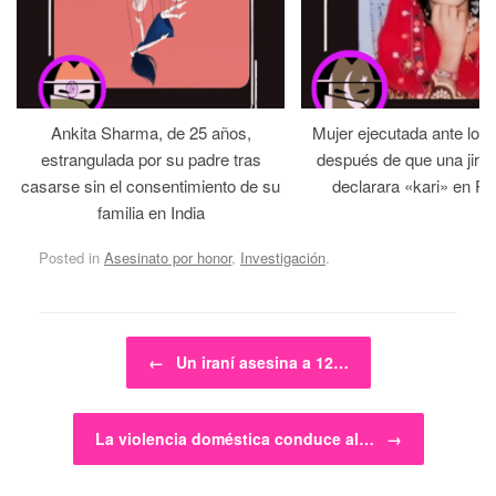
Ankita Sharma, de 25 años,
Mujer ejecutada ante los
estrangulada por su padre tras
después de que una jirga 
casarse sin el consentimiento de su
declarara «kari» en Pa
familia en India
Posted in
Asesinato por honor
,
Investigación
.
Post navigation
←
Un iraní asesina a 12…
La violencia doméstica conduce al…
→