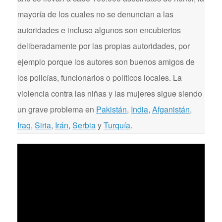
mayoría de los cuales no se denuncian a las
autoridades e incluso algunos son encubiertos
deliberadamente por las propias autoridades, por
ejemplo porque los autores son buenos amigos de
los policías, funcionarios o políticos locales. La
violencia contra las niñas y las mujeres sigue siendo
un grave problema en
Pakistán
,
India
,
Afganistán
,
Iraq
,
Siria
,
Irán
,
Serbia
y
Turquía
.