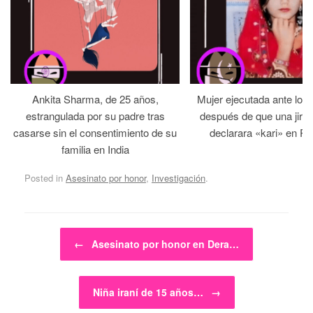
Ankita Sharma, de 25 años,
Mujer ejecutada ante los
estrangulada por su padre tras
después de que una jirga 
casarse sin el consentimiento de su
declarara «kari» en Pa
familia en India
Posted in
Asesinato por honor
,
Investigación
.
Post navigation
←
Asesinato por honor en Dera…
Niña iraní de 15 años…
→