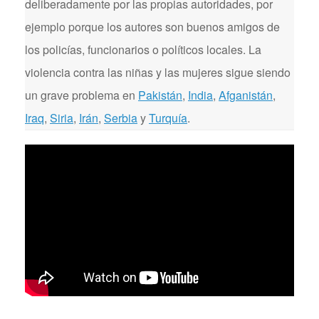
deliberadamente por las propias autoridades, por
ejemplo porque los autores son buenos amigos de
los policías, funcionarios o políticos locales. La
violencia contra las niñas y las mujeres sigue siendo
un grave problema en
Pakistán
,
India
,
Afganistán
,
Iraq
,
Siria
,
Irán
,
Serbia
y
Turquía
.