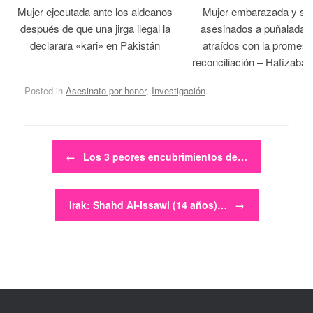
Mujer ejecutada ante los aldeanos
Mujer embarazada y su
después de que una jirga ilegal la
asesinados a puñaladas 
declarara «kari» en Pakistán
atraídos con la promesa
reconciliación – Hafizabad
Posted in
Asesinato por honor
,
Investigación
.
Post navigation
←
Los 3 peores encubrimientos de…
Irak: Shahd Al-Issawi (14 años)…
→