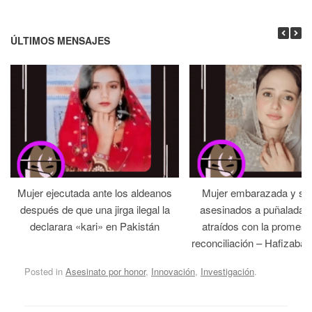
ÚLTIMOS MENSAJES
Mujer ejecutada ante los aldeanos
Mujer embarazada y su
después de que una jirga ilegal la
asesinados a puñaladas 
declarara «kari» en Pakistán
atraídos con la promesa
reconciliación – Hafizabad
Posted in
Asesinato por honor
,
Innovación
,
Investigación
.