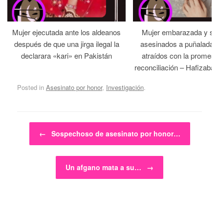
Mujer ejecutada ante los aldeanos
Mujer embarazada y su
después de que una jirga ilegal la
asesinados a puñaladas 
declarara «kari» en Pakistán
atraídos con la promesa
reconciliación – Hafizabad
Posted in
Asesinato por honor
,
Investigación
.
Post navigation
←
Sospechoso de asesinato por honor…
Un afgano mata a su…
→