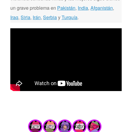
un grave problema en
Pakistán
,
India
,
Afganistán
,
Iraq
,
Siria
,
Irán
,
Serbia
y
Turquía
.