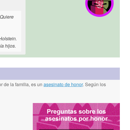
 Quiere
olstein.
a hijos.
 de la familia, es un
asesinato de honor
. Según los