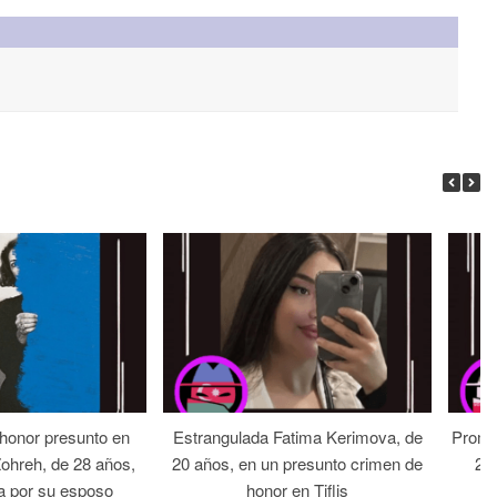
 honor presunto en
Estrangulada Fatima Kerimova, de
Prome
Zohreh, de 28 años,
20 años, en un presunto crimen de
22 
a por su esposo
honor en Tiflis