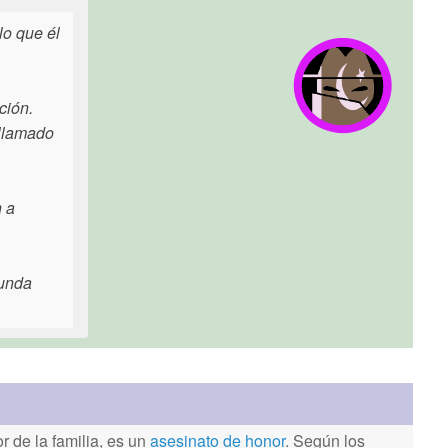
lo que él
ción.
 llamado
n a
gunda
 de la familia, es un
asesinato de honor
. Según los