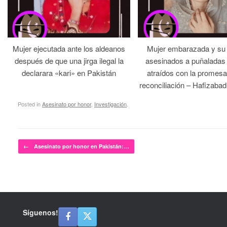
Mujer ejecutada ante los aldeanos
Mujer embarazada y su
después de que una jirga ilegal la
asesinados a puñaladas 
declarara «kari» en Pakistán
atraídos con la promesa
reconciliación – Hafizabad
Posted in
Asesinato por honor
,
Investigación
.
Post navigation
←
Asesinato por honor en Pakistán:…
Síguenos!