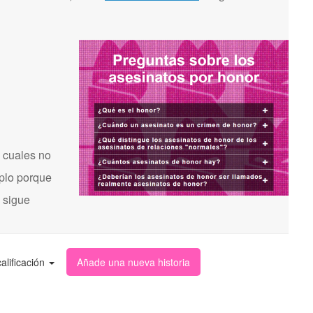
 cuales no
mplo porque
s sigue