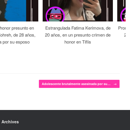
 honor presunto en
Estrangulada Fatima Kerimova, de
Prome
Zohreh, de 28 años,
20 años, en un presunto crimen de
22 
a por su esposo
honor en Tiflis
Adolescente brutalmente asesinada por su…
→
Archives