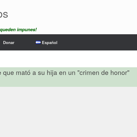
os
 queden impunes!
Donar
Español
e que mató a su hija en un "crimen de honor"