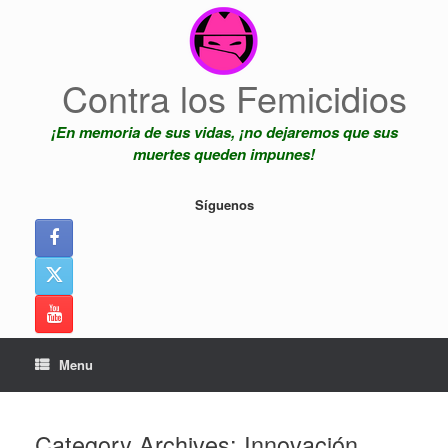
Skip
to
content
Contra los Femicidios
¡En memoria de sus vidas, ¡no dejaremos que sus
muertes queden impunes!
Síguenos
Menu
Category Archives:
Innovación