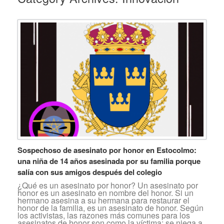
Sospechoso de asesinato por honor en Estocolmo:
una niña de 14 años asesinada por su familia porque
salía con sus amigos después del colegio
¿Qué es un asesinato por honor? Un asesinato por
honor es un asesinato en nombre del honor. Si un
hermano asesina a su hermana para restaurar el
honor de la familia, es un asesinato de honor. Según
los activistas, las razones más comunes para los
asesinatos de honor son como la víctima: se niega a