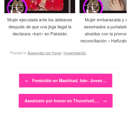
Mujer ejecutada ante los aldeanos
Mujer embarazada y su
después de que una jirga ilegal la
asesinados a puñaladas 
declarara «kari» en Pakistán
atraídos con la promesa
reconciliación – Hafizabad
Posted in
Asesinato por honor
,
Investigación
.
Post navigation
←
Femicidio en Mashhad, Irán: Joven…
Asesinato por honor en Tirunelveli,…
→