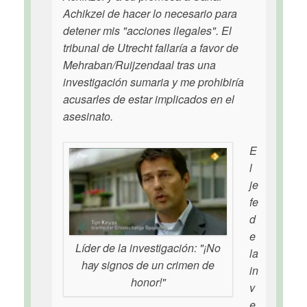
Achikzei de hacer lo necesario para
detener mis "acciones ilegales". El
tribunal de Utrecht fallaría a favor de
Mehraban/Ruijzendaal tras una
investigación sumaria y me prohibiría
acusarles de estar implicados en el
asesinato.
E
l
je
fe
d
e
Líder de la investigación: "¡No
la
hay signos de un crimen de
in
honor!"
v
e